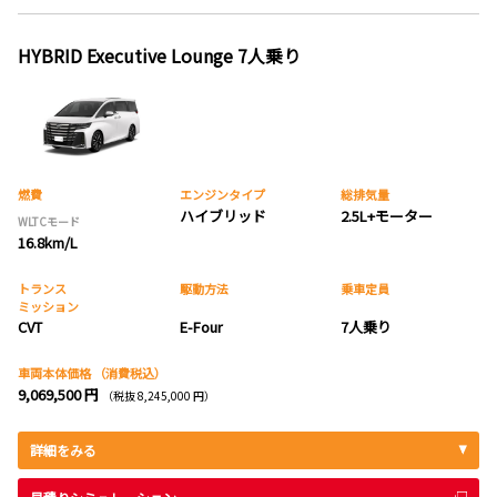
HYBRID Executive Lounge 7人乗り
燃費
エンジンタイプ
総排気量
ハイブリッド
2.5L+モーター
WLTCモード
16.8km/L
トランス
駆動方法
乗車定員
ミッション
CVT
E-Four
7人乗り
車両本体価格
（消費税込）
9,069,500 円
（税抜 8,245,000 円）
詳細をみる