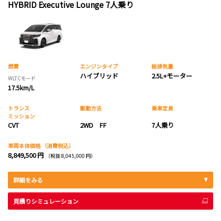
HYBRID Executive Lounge 7人乗り
燃費
エンジンタイプ
総排気量
ハイブリッド
2.5L+モーター
WLTCモード
17.5km/L
トランス
駆動方法
乗車定員
ミッション
CVT
2WD FF
7人乗り
車両本体価格
（消費税込）
8,849,500 円
（税抜 8,045,000 円）
詳細をみる
見積りシミュレーション