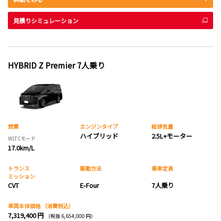
見積りシミュレーション
HYBRID Z Premier 7人乗り
燃費
エンジンタイプ
総排気量
ハイブリッド
2.5L+モーター
WLTCモード
17.0km/L
トランス
駆動方法
乗車定員
ミッション
CVT
E-Four
7人乗り
車両本体価格
（消費税込）
7,319,400 円
（税抜 6,654,000 円）