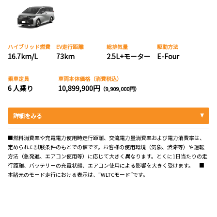
ハイブリッド燃費
EV走行距離
総排気量
駆動方法
16.7km/L
73km
2.5L+モーター
E-Four
乗車定員
車両本体価格（消費税込）
6 人乗り
10,899,900円
（9,909,000円）
詳細をみる
■燃料消費率や充電電力使用時走行距離、交流電力量消費率および電力消費率は、
定められた試験条件のもとでの値です。お客様の使用環境（気象、渋滞等）や運転
方法（急発進、エアコン使用等）に応じて大きく異なります。とくに1日当たりの走
行距離、バッテリーの充電状態、エアコン使用による影響を大きく受けます。 ■
本諸元のモード走行における表示は、“WLTCモード”です。