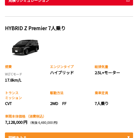
見積りシミュレーション
HYBRID Z Premier 7人乗り
燃費
エンジンタイプ
総排気量
ハイブリッド
2.5L+モーター
WLTCモード
17.8km/L
トランス
駆動方法
乗車定員
ミッション
CVT
2WD FF
7人乗り
車両本体価格
（消費税込）
7,128,000 円
（税抜 6,480,000 円）
詳細をみる