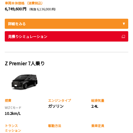
車両本体価格
（消費税込）
6,749,600 円
（税抜 6,136,000 円）
詳細をみる
見積りシミュレーション
Z Premier 7人乗り
燃費
エンジンタイプ
総排気量
ガソリン
2.4L
WLTCモード
10.2km/L
トランス
駆動方法
乗車定員
ミッション