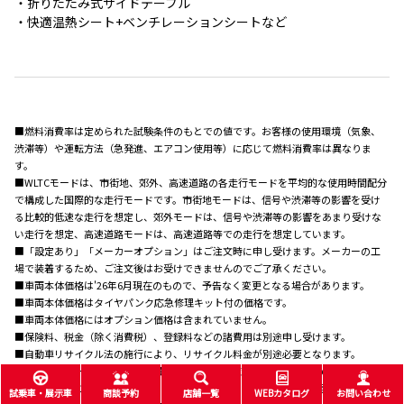
・折りたたみ式サイドテーブル
・快適温熱シート+ベンチレーションシートなど
■燃料消費率は定められた試験条件のもとでの値です。お客様の使用環境（気象、
渋滞等）や運転方法（急発進、エアコン使用等）に応じて燃料消費率は異なりま
す。
■WLTCモードは、市街地、郊外、高速道路の各走行モードを平均的な使用時間配分
で構成した国際的な走行モードです。市街地モードは、信号や渋滞等の影響を受け
る比較的低速な走行を想定し、郊外モードは、信号や渋滞等の影響をあまり受けな
い走行を想定、高速道路モードは、高速道路等での走行を想定しています。
■「設定あり」「メーカーオプション」はご注文時に申し受けます。メーカーの工
場で装着するため、ご注文後はお受けできませんのでご了承ください。
■車両本体価格は'26年6月現在のもので、予告なく変更となる場合があります。
■車両本体価格はタイヤパンク応急修理キット付の価格です。
■車両本体価格にはオプション価格は含まれていません。
■保険料、税金（除く消費税）、登録料などの諸費用は別途申し受けます。
■自動車リサイクル法の施行により、リサイクル料金が別途必要となります。
■ボディカラーおよび内装色は撮影の条件や、ご覧になる環境で実際の色とは異な
って見えることがあります。また、実車においてもご覧になる環境（屋内外、光の角
試乗車・展示車
商談予約
店舗一覧
WEBカタログ
お問い合わせ