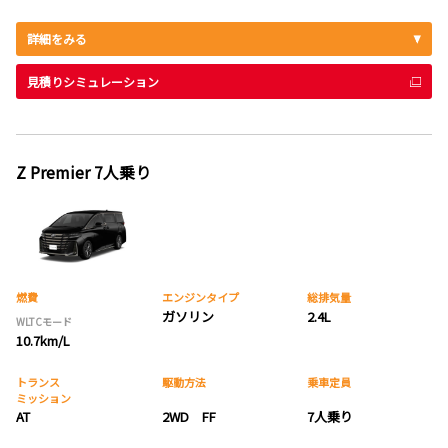
詳細をみる
見積りシミュレーション
Z Premier 7人乗り
燃費
エンジンタイプ
総排気量
ガソリン
2.4L
WLTCモード
10.7km/L
トランス
駆動方法
乗車定員
ミッション
AT
2WD FF
7人乗り