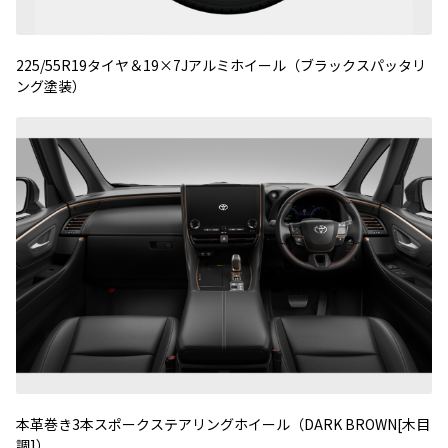
225/55R19タイヤ＆19×7Jアルミホイール（ブラックスパッタリ
ング塗装）
本革巻き3本スポークステアリングホイール（DARK BROWN[木目
調]）