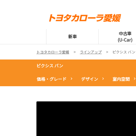
中古車
新車
(U-Car)
トヨタカローラ愛媛
ラインアップ
ピクシス バン
ピクシス バン
価格・グレード
デザイン
室内空間