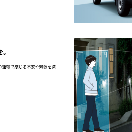
を。
の運転で感じる不安や緊張を減
。