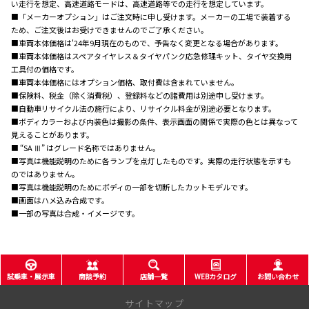
い走行を想定、高速道路モードは、高速道路等での走行を想定しています。
■「メーカーオプション」はご注文時に申し受けます。メーカーの工場で装着する
ため、ご注文後はお受けできませんのでご了承ください。
■車両本体価格は'24年9月現在のもので、予告なく変更となる場合があります。
■車両本体価格はスペアタイヤレス＆タイヤパンク応急修理キット、タイヤ交換用
工具付の価格です。
■車両本体価格にはオプション価格、取付費は含まれていません。
■保険料、税金（除く消費税）、登録料などの諸費用は別途申し受けます。
■自動車リサイクル法の施行により、リサイクル料金が別途必要となります。
■ボディカラーおよび内装色は撮影の条件、表示画面の関係で実際の色とは異なって
見えることがあります。
■ “SA Ⅲ” はグレード名称ではありません。
■写真は機能説明のために各ランプを点灯したものです。実際の走行状態を示すも
のではありません。
■写真は機能説明のためにボディの一部を切断したカットモデルです。
■画面はハメ込み合成です。
■一部の写真は合成・イメージです。
試乗車・展示車
商談予約
店舗一覧
WEBカタログ
お問い合わせ
サイトマップ