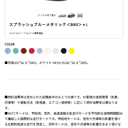
アングル切り替え
スプラッシュブルーメタリック＜B80＞
＊1
＊1. G“SA Ⅲ”、X“SA Ⅲ”に標準設定。
COLOR
■写真はX“SA Ⅲ”2WD。ホワイト<W19>のみL“SA Ⅲ”2WD。
■燃料消費率は定められた試験条件のもとでの値です。お客様の使用環境（気象、
渋滞等）や運転方法（急発進、エアコン使用等）に応じて燃料消費率は異なりま
す。
■WLTCモードは、市街地、郊外、高速道路の各走行モードを平均的な使用時間配分
で構成した国際的な走行モードです。市街地モードは、信号や渋滞等の影響を受け
る比較的低速な走行を想定し、郊外モードは、信号や渋滞等の影響をあまり受けな