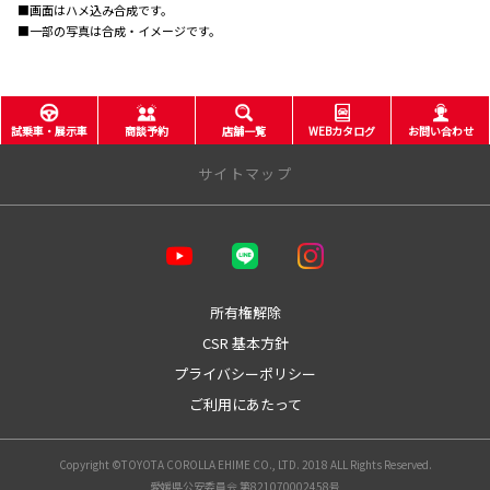
■画面はハメ込み合成です。
■一部の写真は合成・イメージです。
試乗車・展示車
商談予約
店舗一覧
WEBカタログ
お問い合わせ
サイトマップ
企業情報
会社概要
経営理念
所有権解除
CSR基本方針
CSR 基本方針
プライバシーポリシー
プライバシーポリシー
カスタマーハラスメントに対する基本方針
社会貢献活動
ご利用にあたって
暴力団等反社会的勢力反対宣言
金融商品販売の勧誘方針
Copyright ©TOYOTA COROLLA EHIME CO., LTD. 2018 ALL Rights Reserved.
沿革
愛媛県公安委員会 第821070002458号