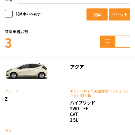
試乗車のみ表示
検索
リセット
該当車種台数
3
アクア
グレード
エンジンタイプ
/駆動方式/
トランスミッ
ション
/排気量
Z
ハイブリッド
2WD FF
CVT
1.5L
カラー