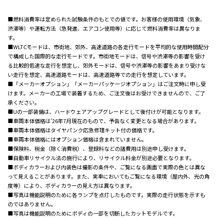
■燃料消費率は定められた試験条件のもとでの値です。お客様の使用環境（気象、
渋滞等）や運転方法（急発進、エアコン使用等）に応じて燃料消費率は異なりま
す。
■WLTCモードは、市街地、郊外、高速道路の各走行モードを平均的な使用時間配分
で構成した国際的な走行モードです。市街地モードは、信号や渋滞等の影響を受け
る比較的低速な走行を想定し、郊外モードは、信号や渋滞等の影響をあまり受けな
い走行を想定、高速道路モードは、高速道路等での走行を想定しています。
■「メーカーオプション」「メーカーパッケージオプション」はご注文時に申し受
けます。メーカーの工場で装着するため、ご注文後はお受けできませんので、ご了
承ください。
■Uの一部装備は、ハードウェアアップグレードとして後付けが可能となります。
■車両本体価格は'26年7月現在のもので、予告なく変更となる場合があります。
■車両本体価格はタイヤパンク応急修理キット付の価格です。
■車両本体価格にはオプション価格は含まれていません。
■保険料、税金（除く消費税）、登録料などの諸費用は別途申し受けます。
■自動車リサイクル法の施行により、リサイクル料金が別途必要となります。
■ボディカラーおよび内装色は撮影の条件や、ご覧になる画面で実際の色とは異な
って見えることがあります。また、実車においてもご覧になる環境（屋内外、光の角
度等）により、ボディカラーの見え方は異なります。
■写真は機能説明のために各ランプを点灯したものです。実際の走行状態を示すも
のではありません。
■写真は機能説明のためにボディの一部を切断したカットモデルです。