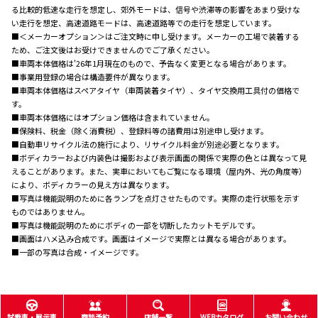
る比較的低速な走行を想定し、郊外モードは、信号や渋滞等の影響をあまり受けな
い走行を想定、高速道路モードは、高速道路等での走行を想定しています。
■＜メーカーオプション＞はご注文時に申し受けます。メーカーの工場で装着する
ため、ご注文後はお受けできませんのでご了承ください。
■車両本体価格は'26年1月現在のもので、予告なく変更となる場合があります。
■事業用登録の場合は構造要件が異なります。
■車両本体価格はスペアタイヤ（車両装着タイヤ）、タイヤ交換用工具付の価格で
す。
■車両本体価格にはオプション価格は含まれていません。
■保険料、税金（除く消費税）、登録料等の諸費用は別途申し受けます。
■自動車リサイクル法の施行により、リサイクル料金が別途必要となります。
■ボディカラーおよび内装色は撮影および表示画面の関係で実際の色とは異なって見
えることがあります。また、実車においてもご覧になる環境（屋内外、光の角度等）
により、ボディカラーの見え方は異なります。
■写真は機能説明のために各ランプを点灯させたものです。実際の走行状態を示す
ものではありません。
■写真は機能説明のためにボディの一部を切断したカットモデルです。
■画面はハメ込み合成です。画面はイメージで実際とは異なる場合があります。
■一部の写真は合成・イメージです。
試乗車・展示車
商談予約
店舗一覧
WEBカタログ
お問い合わせ