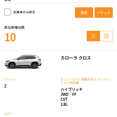
試乗車のみ表示
検索
リセット
該当車種台数
10
カローラ クロス
グレード
エンジンタイプ
/駆動方式/
トランスミッ
ション
/排気量
Z
ハイブリッド
2WD FF
CVT
1.8L
カラー