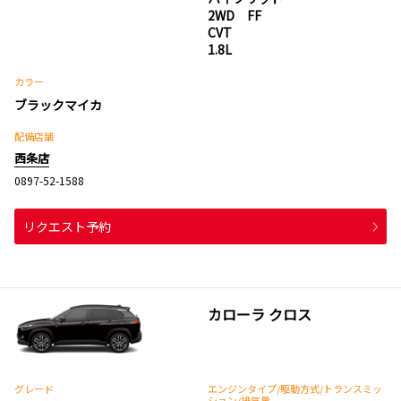
2WD FF
CVT
1.8L
カラー
ブラックマイカ
配備店舗
西条店
0897-52-1588
リクエスト予約
カローラ クロス
グレード
エンジンタイプ
/駆動方式/
トランスミッ
ション
/排気量