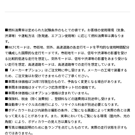
■燃料消費率は定められた試験条件のもとでの値です。お客様の使用環境（気象、
渋滞等）や運転方法（急発進、エアコン使用等）に応じて燃料消費率は異なりま
す。
■WLTCモードは、市街地、郊外、高速道路の各走行モードを平均的な使用時間配分
で構成した国際的な走行モードです。市街地モードは、信号や渋滞等の影響を受け
る比較的低速な走行を想定し、郊外モードは、信号や渋滞等の影響をあまり受けな
い走行を想定、高速道路モードは、高速道路等での走行を想定しています。
■「メーカーオプション」はご注文時に申し受けます。メーカーの工場で装着する
ため、ご注文後はお受けできませんのでご了承ください。
■車両本体価格は'26年7月現在のもので、予告なく変更となる場合があります。
■車両本体価格はタイヤパンク応急修理キット付の価格です。
■車両本体価格にはオプション価格は含まれていません。
■保険料、税金（除く消費税）、登録料などの諸費用は別途申し受けます。
■自動車リサイクル法の施行により、リサイクル料金が別途必要となります。
■ボディカラーおよび内装色は撮影の条件、ご覧になる画面によって実際の色とは異
なって見えることがあります。また、実車においてもご覧になる環境（屋内外、光の
角度）により、ボディカラーの見え方は異なります。
■写真は機能説明のために各ランプを点灯したものです。実際の走行状態を示すも
のではありません。