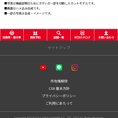
■写真は機能説明のためにボディの一部を切断したカットモデルです。
■画面はハメ込み合成です。
■一部の写真は合成・イメージです。
試乗車・展示車
商談予約
店舗一覧
WEBカタログ
お問い合わせ
サイトマップ
企業情報
会社概要
経営理念
所有権解除
CSR基本方針
CSR 基本方針
プライバシーポリシー
プライバシーポリシー
カスタマーハラスメントに対する基本方針
社会貢献活動
ご利用にあたって
暴力団等反社会的勢力反対宣言
金融商品販売の勧誘方針
Copyright ©TOYOTA COROLLA EHIME CO., LTD. 2018 ALL Rights Reserved.